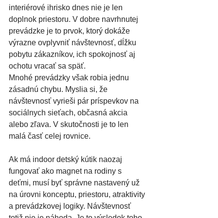
interiérové ihrisko dnes nie je len 
doplnok priestoru. V dobre navrhnutej 
prevádzke je to prvok, ktorý dokáže 
výrazne ovplyvniť návštevnosť, dĺžku 
pobytu zákazníkov, ich spokojnosť aj 
ochotu vracať sa späť.
Mnohé prevádzky však robia jednu 
zásadnú chybu. Myslia si, že 
návštevnosť vyrieši pár príspevkov na 
sociálnych sieťach, občasná akcia 
alebo zľava. V skutočnosti je to len 
malá časť celej rovnice.
Ak má indoor detský kútik naozaj 
fungovať ako magnet na rodiny s 
deťmi, musí byť správne nastavený už 
na úrovni konceptu, priestoru, atraktivity 
a prevádzkovej logiky. Návštevnosť 
totiž nie je náhoda. Je to výsledok toho, 