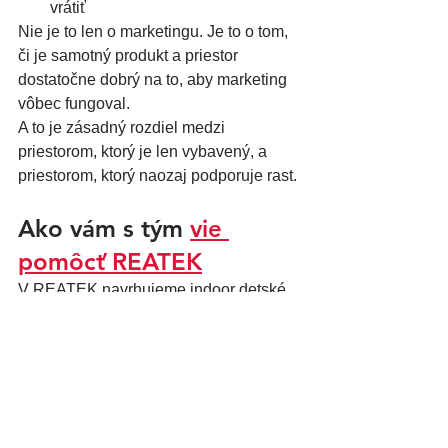
vrátiť
Nie je to len o marketingu. Je to o tom, 
či je samotný produkt a priestor 
dostatočne dobrý na to, aby marketing 
vôbec fungoval.
A to je zásadný rozdiel medzi 
priestorom, ktorý je len vybavený, a 
priestorom, ktorý naozaj podporuje rast.
Ako vám s tým 
vie 
pomôcť REATEK
V REATEK navrhujeme indoor detské 
kútiky a interiérové ihriská tak, aby boli 
nielen pekné a bezpečné, ale aby 
dávali zmysel aj obchodne.
Pri návrhu riešime:
typ prevádzky
veľkosť a dispozíciu priestoru