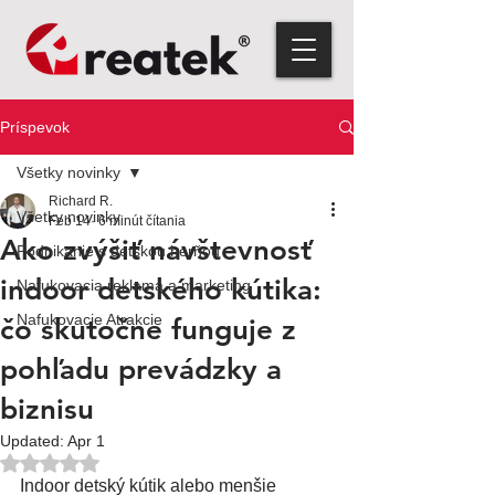
Príspevok
Všetky novinky
Richard R.
Všetky novinky
Feb 14
6 minút čítania
Ako zvýšiť návštevnosť
Podnikanie s detskou herňou
indoor detského kútika:
Nafukovacia reklama a marketing
Nafukovacie Atrakcie
čo skutočne funguje z
pohľadu prevádzky a
biznisu
Updated:
Apr 1
Hodnotenie NaN z 5 hviezdičiek.
Indoor detský kútik alebo menšie 