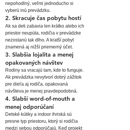
nepohodlný, veľmi jednoducho si 
vyberú inú prevádzku.
2. Skracuje čas pobytu hostí
Ak sa deti zabavia len krátko alebo ich 
priestor neupúta, rodičia v prevádzke 
nezostanú tak dlho. A kratší pobyt 
znamená aj nižší priemerný účet.
3. Slabšia lojalita a menej 
opakovaných návštev
Rodiny sa vracajú tam, kde to funguje. 
Ak prevádzka nevytvorí dobrý zážitok 
pre dieťa aj rodiča, opakovaná 
návšteva je menej pravdepodobná.
4. Slabší word-of-mouth a 
menej odporúčaní
Detské kútiky a indoor ihriská sú 
presne typ priestoru, ktorý si rodičia 
medzi sebou odporúčajú. Keď projekt 