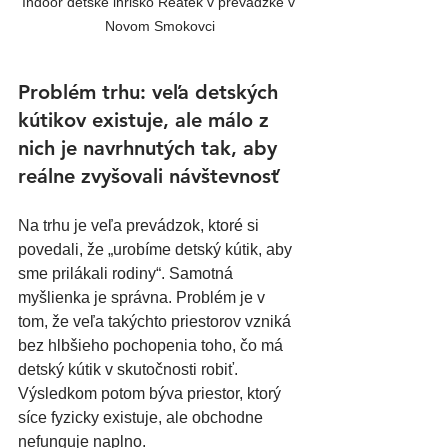
Indoor detské ihrisko Reatek v prevádzke v 
Novom Smokovci
Problém trhu: veľa detských 
kútikov existuje, ale málo z 
nich je navrhnutých tak, aby 
reálne zvyšovali návštevnosť
Na trhu je veľa prevádzok, ktoré si 
povedali, že „urobíme detský kútik, aby 
sme prilákali rodiny“. Samotná 
myšlienka je správna. Problém je v 
tom, že veľa takýchto priestorov vzniká 
bez hlbšieho pochopenia toho, čo má 
detský kútik v skutočnosti robiť.
Výsledkom potom býva priestor, ktorý 
síce fyzicky existuje, ale obchodne 
nefunguje naplno.