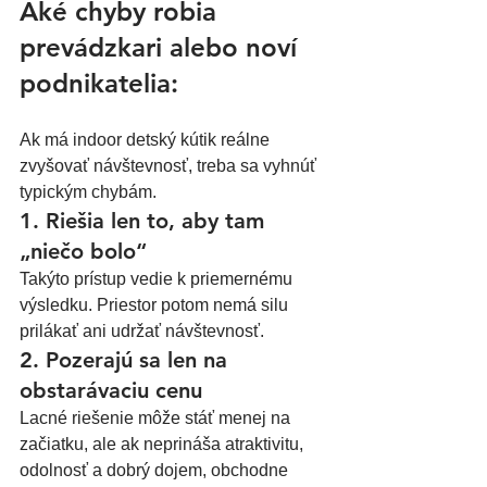
Aké chyby robia 
prevádzkari alebo noví 
podnikatelia: 
Ak má indoor detský kútik reálne 
zvyšovať návštevnosť, treba sa vyhnúť 
typickým chybám.
1. Riešia len to, aby tam 
„niečo bolo“
Takýto prístup vedie k priemernému 
výsledku. Priestor potom nemá silu 
prilákať ani udržať návštevnosť.
2. Pozerajú sa len na 
obstarávaciu cenu
Lacné riešenie môže stáť menej na 
začiatku, ale ak neprináša atraktivitu, 
odolnosť a dobrý dojem, obchodne 