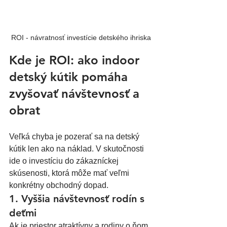
ROI - návratnosť investície detského ihriska
Kde je ROI: ako indoor 
detský kútik pomáha 
zvyšovať návštevnosť a 
obrat
Veľká chyba je pozerať sa na detský 
kútik len ako na náklad. V skutočnosti 
ide o investíciu do zákazníckej 
skúsenosti, ktorá môže mať veľmi 
konkrétny obchodný dopad.
1. Vyššia návštevnosť rodín s 
deťmi
Ak je priestor atraktívny a rodiny o ňom 