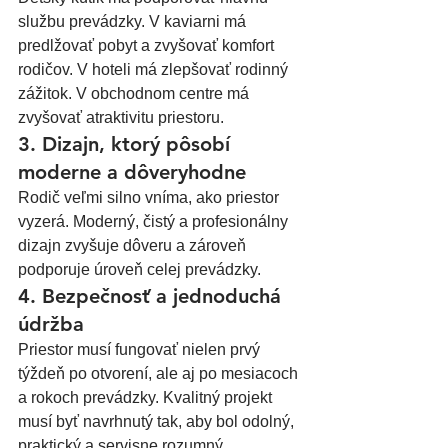
službu prevádzky. V kaviarni má 
predlžovať pobyt a zvyšovať komfort 
rodičov. V hoteli má zlepšovať rodinný 
zážitok. V obchodnom centre má 
zvyšovať atraktivitu priestoru.
3. Dizajn, ktorý pôsobí 
moderne a dôveryhodne
Rodič veľmi silno vníma, ako priestor 
vyzerá. Moderný, čistý a profesionálny 
dizajn zvyšuje dôveru a zároveň 
podporuje úroveň celej prevádzky.
4. Bezpečnosť a jednoduchá 
údržba
Priestor musí fungovať nielen prvý 
týždeň po otvorení, ale aj po mesiacoch 
a rokoch prevádzky. Kvalitný projekt 
musí byť navrhnutý tak, aby bol odolný, 
praktický a servisne rozumný.