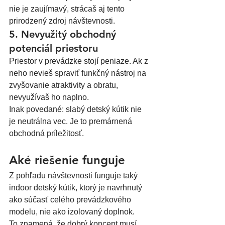
nie je zaujímavý, strácaš aj tento 
prirodzený zdroj návštevnosti.
5. Nevyužitý obchodný 
potenciál priestoru
Priestor v prevádzke stojí peniaze. Ak z 
neho nevieš spraviť funkčný nástroj na 
zvyšovanie atraktivity a obratu, 
nevyužívaš ho naplno.
Inak povedané: slabý detský kútik nie 
je neutrálna vec. Je to premárnená 
obchodná príležitosť.
Aké riešenie funguje
Z pohľadu návštevnosti funguje taký 
indoor detský kútik, ktorý je navrhnutý 
ako súčasť celého prevádzkového 
modelu, nie ako izolovaný doplnok.
To znamená, že dobrý koncept musí 