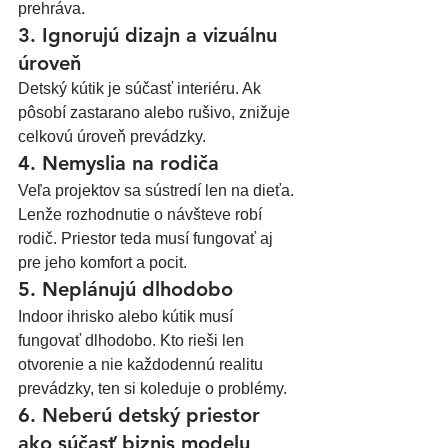
prehráva.
3. Ignorujú dizajn a vizuálnu 
úroveň
Detský kútik je súčasť interiéru. Ak 
pôsobí zastarano alebo rušivo, znižuje 
celkovú úroveň prevádzky.
4. Nemyslia na rodiča
Veľa projektov sa sústredí len na dieťa. 
Lenže rozhodnutie o návšteve robí 
rodič. Priestor teda musí fungovať aj 
pre jeho komfort a pocit.
5. Neplánujú dlhodobo
Indoor ihrisko alebo kútik musí 
fungovať dlhodobo. Kto rieši len 
otvorenie a nie každodennú realitu 
prevádzky, ten si koleduje o problémy.
6. Neberú detský priestor 
ako súčasť biznis modelu