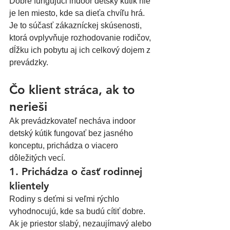
Dobre fungujúci indoor detský kútik nie 
je len miesto, kde sa dieťa chvíľu hrá. 
Je to súčasť zákazníckej skúsenosti, 
ktorá ovplyvňuje rozhodovanie rodičov, 
dĺžku ich pobytu aj ich celkový dojem z 
prevádzky.
Čo klient stráca, ak to 
nerieši
Ak prevádzkovateľ necháva indoor 
detský kútik fungovať bez jasného 
konceptu, prichádza o viacero 
dôležitých vecí.
1. Prichádza o časť rodinnej 
klientely
Rodiny s deťmi si veľmi rýchlo 
vyhodnocujú, kde sa budú cítiť dobre. 
Ak je priestor slabý, nezaujímavý alebo 