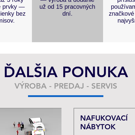
é prvky —
už od 15 pracovných
používa
ienky bez
dní.
značkové
isov.
najvyš
ĎALŠIA PONUKA
VÝROBA - PREDAJ - SERVIS
NAFUKOVACÍ
NÁBYTOK