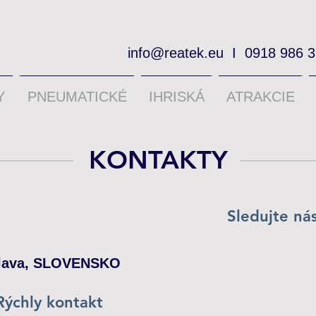
info@reatek.eu
I
0918 986 
Y
PNEUMATICKÉ
IHRISKÁ
ATRAKCIE
KONTAKTY
Sledujte ná
islava, SLOVENSKO
Rýchly kontakt