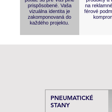
prispôsobené. Vaša
na reklamn
vizuálna identita je
férové podm
zakomponovaná do
komprom
každého projektu.
PNEUMATICKÉ
STANY