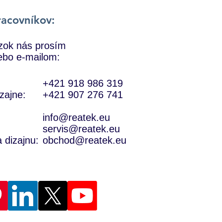
racovníkov:
zok nás prosím
lebo e-mailom:
+421 918 986 319
zajne:
+421 907 276 741
info@reatek.eu
servis@reatek.eu
 dizajnu:
obchod@reatek.eu