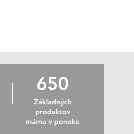
650
Základných
produktov
máme v ponuke