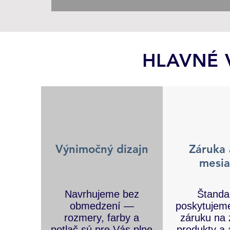
HLAVNÉ 
Výnimočný dizajn
Záruka 
mesia
Navrhujeme bez
Štanda
obmedzení —
poskytujem
rozmery, farby a
záruku na
potlač sú pre Vás plne
produkty a 