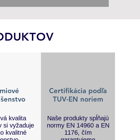
RODUKTOV
émiové
Certifikácia podľa
ušenstvo
TUV-EN noriem
vá kvalita
Naše produkty spĺňajú
 si vyžaduje
normy EN 14960 a EN
o kvalitné
1176, čím
šenstvo —
garantujeme