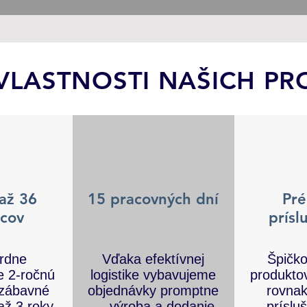
VLASTNOSTI NAŠICH P
až 36
15 pracovných dní
Pr
cov
prísl
rdne
Vďaka efektívnej
Špičko
e 2-ročnú
logistike vybavujeme
produktov
 zábavné
objednávky promptne
rovnak
až 3 roky
— výroba a dodanie
príslu