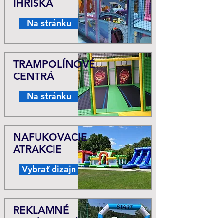
IHRISKÁ
Na stránku
TRAMPOLÍNOVÉ
CENTRÁ
Na stránku
NAFUKOVACIE
ATRAKCIE
Vybrať dizajn
REKLAMNÉ