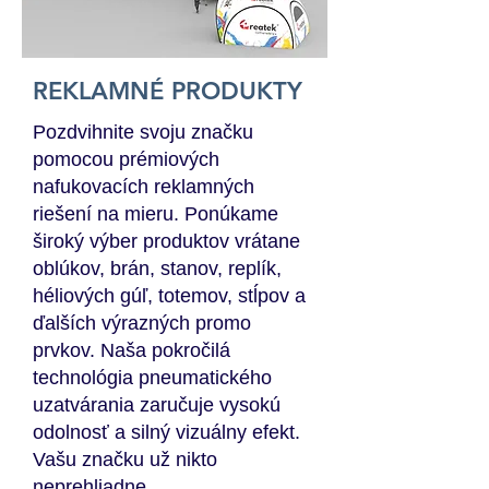
REKLAMNÉ PRODUKTY
Pozdvihnite svoju značku
pomocou prémiových
nafukovacích reklamných
riešení na mieru. Ponúkame
široký výber produktov vrátane
oblúkov, brán, stanov, replík,
héliových gúľ, totemov, stĺpov a
ďalších výrazných promo
prvkov. Naša pokročilá
technológia pneumatického
uzatvárania zaručuje vysokú
odolnosť a silný vizuálny efekt.
Vašu značku už nikto
neprehliadne.