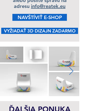
alebo pošlite správu na
adresu
info@reatek.eu
NAVŠTÍVIŤ E-SHOP
VYŽIADAŤ 3D DIZAJN ZADARMO
ĎALŠIA PONUKA