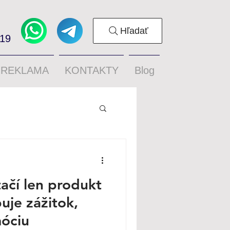
Hľadať
319
REKLAMA
KONTAKTY
Blog
ačí len produkt
uje zážitok,
móciu