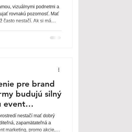
lamou, vizuálnymi podnetmi a
aujať rovnakú pozornosť. Mať
ž často nestačí. Ak si má
úť, zapamätať a vytvoriť si k
e zažiť niečo viac než len
omo stánok. Práve preto dnes
rketingu, ktorý spája
iu.
enie pre brand
firmy budujú silný
 event
akcií a
ostredí nestačí mať dobrý
klamy
diteľná, zapamätateľná a
ent marketing, promo akcie,