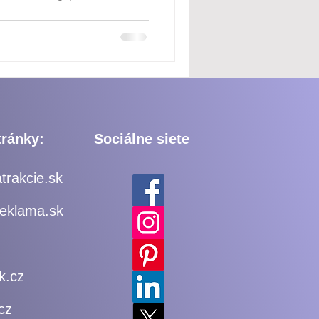
ly poskytujú firmám jedinečnú
 priamo so zákazníkmi a
načke. V tomto článku sa
oraz viac investujú do
ení pre eventy aako funguje
ránky:
Sociálne siete
trakcie.sk
reklama.sk
k.cz
cz