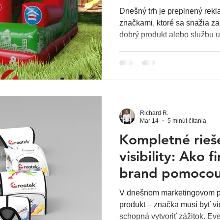
Dnešný trh je preplnený rek
značkami, ktoré sa snažia z
dobrý produkt alebo službu u
zákazník značku naozaj všimn
nej pozitívny vzťah, potrebuj
logo, slogan alebo bežný pr
rastie význam zážitkového ma
viditeľnosť, emóciu a interakc
Richard R.
Mar 14
5 minút čítania
Kompletné rieš
visibility: Ako 
brand pomocou
marketingu, atr
V dnešnom marketingovom pr
nafukovacej re
produkt – značka musí byť vi
schopná vytvoriť zážitok. Ev