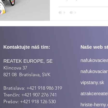
športové podujatia či festiva
príležitosť, ako komunikovať
budovať silné povedomie o z
pozrieme na to, prečo firmy č
komplexných brandových rieš
nafukovacia reklama v praxi.
Kontaktujte náš tím:
Naše web st
nafukovaciea
REATEK EUROPE, SE
Klincova 37
nafukovacia
821 08 Bratislava, SVK
vipstany.sk
Bratislava:
+421 918 986 319
atrakcereate
Trenčín:
+421 907 276 741
Prešov:
+421 918 126 530
hriste-herny.