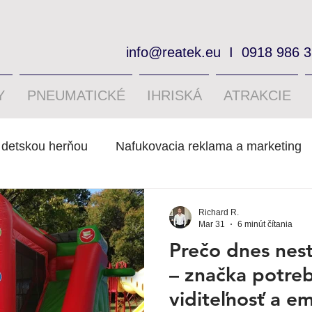
info@reatek.eu
I
0918 986 
Y
PNEUMATICKÉ
IHRISKÁ
ATRAKCIE
 detskou herňou
Nafukovacia reklama a marketing
Richard R.
Mar 31
6 minút čítania
Prečo dnes nest
– značka potreb
viditeľnosť a e