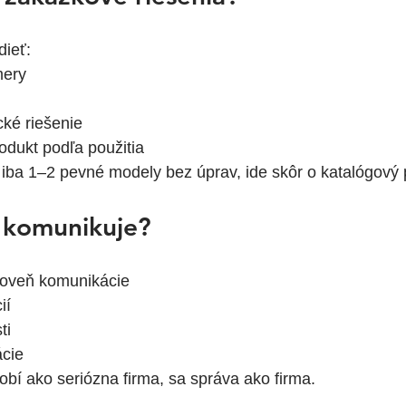
dieť:
mery
cké riešenie
odukt podľa použitia
iba 1–2 pevné modely bez úprav, ide skôr o katalógový 
a komunikuje?
roveň komunikácie
ií
ti
cie
obí ako seriózna firma, sa správa ako firma.