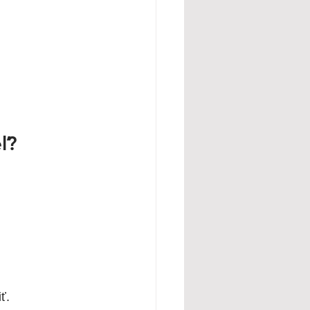
ľ?
ť.