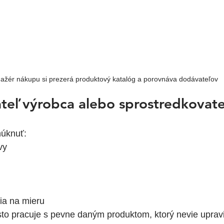
žér nákupu si prezerá produktový katalóg a porovnáva dodávateľov
teľ výrobca alebo sprostredkovate
núknuť:
vy
ia na mieru
to pracuje s pevne daným produktom, ktorý nevie upravi