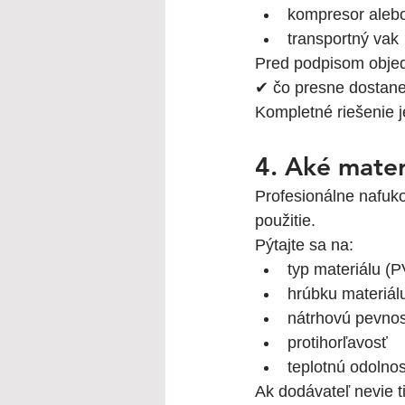
kompresor aleb
transportný vak
Pred podpisom objed
✔ čo presne dostanet
Kompletné riešenie j
4. Aké mater
Profesionálne nafuko
použitie.
Pýtajte sa na:
typ materiálu (P
hrúbku materiál
nátrhovú pevno
protihorľavosť
teplotnú odolno
Ak dodávateľ nevie ti