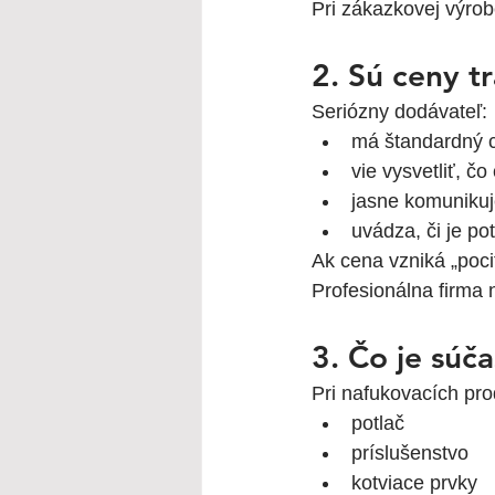
Pri zákazkovej výrob
2. Sú ceny t
Seriózny dodávateľ:
má štandardný c
vie vysvetliť, č
jasne komunikuj
uvádza, či je po
Ak cena vzniká „pocit
Profesionálna firma
3. Čo je súč
Pri nafukovacích pr
potlač
príslušenstvo
kotviace prvky