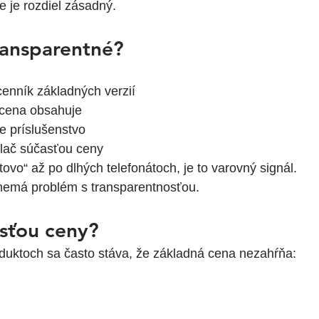
e je rozdiel zásadný.
ransparentné?
enník základných verzií
o cena obsahuje
e príslušenstvo
tlač súčasťou ceny
ovo“ až po dlhých telefonátoch, je to varovný signál.
 nemá problém s transparentnosťou.
asťou ceny?
oduktoch sa často stáva, že základná cena nezahŕňa: