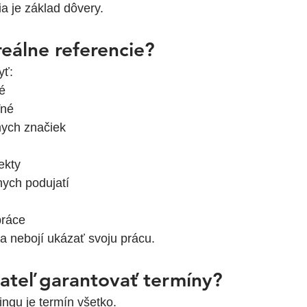
ia je základ dôvery.
reálne referencie?
yť:
é
ľné
mych značiek
ekty
lnych podujatí
práce
a nebojí ukázať svoju prácu.
ateľ garantovať termíny?
ngu je termín všetko.