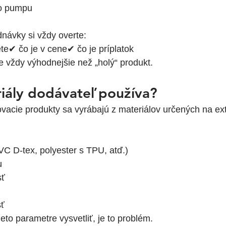
o pumpu
návky si vždy overte:
e✔ čo je v cene✔ čo je príplatok
e vždy výhodnejšie než „holý“ produkt.
iály dodávateľ používa?
vacie produkty sa vyrábajú z materiálov určených na ext
VC D-tex, polyester s TPU, atď.)
u
sť
sť
eto parametre vysvetliť, je to problém.