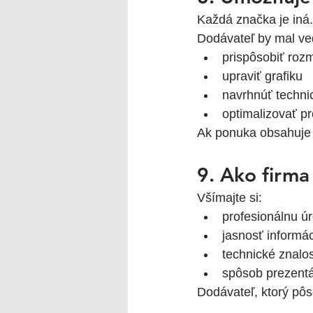
Každá značka je iná.
Dodávateľ by mal ve
prispôsobiť roz
upraviť grafiku
navrhnúť techni
optimalizovať pr
Ak ponuka obsahuje 
9. Ako firm
Všímajte si:
profesionálnu ú
jasnosť informác
technické znalos
spôsob prezentá
Dodávateľ, ktorý pôs