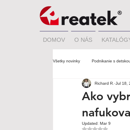
DOMOV
O NÁS
KATALÓG
Všetky novinky
Podnikanie s detsko
Richard R.
Jul 18,
Ako vybr
nafukova
Updated:
Mar 9
Hodnotenie NaN z 5